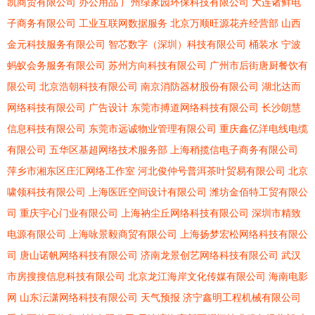
凯商贸有限公司
办公用品
广州绿家园环保科技有限公司
大连诸鲜电
子商务有限公司
工业互联网数据服务
北京万顺旺源花卉经营部
山西
金元科技服务有限公司
智芯数字（深圳）科技有限公司
桶装水
宁波
蚂蚁会务服务有限公司
苏州方向科技有限公司
广州市后街唐厨餐饮有
限公司
北京浩朝科技有限公司
南京消防器材股份有限公司
湖北达而
网络科技有限公司
广告设计
东莞市搏道网络科技有限公司
长沙朗慧
信息科技有限公司
东莞市远诚物业管理有限公司
重庆鑫亿洋电线电缆
有限公司
五华区基超网络技术服务部
上海稍揽信电子商务有限公司
萍乡市湘东区庄汇网络工作室
河北俊仲号普洱茶叶贸易有限公司
北京
啸领科技有限公司
上海医匠空间设计有限公司
潍坊金佰特工贸有限公
司
重庆宇心门业有限公司
上海衲尘丘网络科技有限公司
深圳市精致
电源有限公司
上海咏景毅商贸有限公司
上海扬梦宏松网络科技有限公
司
唐山诺帆网络科技有限公司
济南龙景创艺网络科技有限公司
武汉
市房搜搜信息科技有限公司
北京龙江海岸文化传媒有限公司
海南电影
网
山东沄潇网络科技有限公司
天气预报
济宁鑫明工程机械有限公司